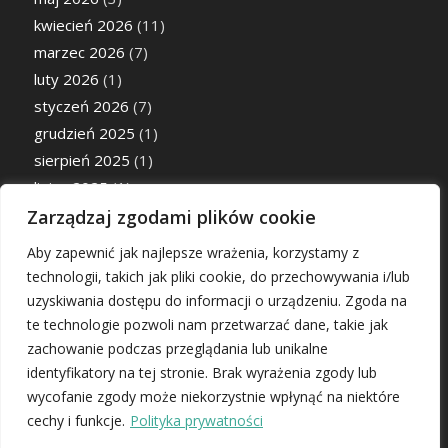
kwiecień 2026
(11)
marzec 2026
(7)
luty 2026
(1)
styczeń 2026
(7)
grudzień 2025
(1)
sierpień 2025
(1)
lipiec 2025
(1)
maj 2025
(1)
Zarządzaj zgodami plików cookie
luty 2025
(1)
Aby zapewnić jak najlepsze wrażenia, korzystamy z
październik 2024
(1)
technologii, takich jak pliki cookie, do przechowywania i/lub
uzyskiwania dostępu do informacji o urządzeniu. Zgoda na
te technologie pozwoli nam przetwarzać dane, takie jak
zachowanie podczas przeglądania lub unikalne
identyfikatory na tej stronie. Brak wyrażenia zgody lub
Login
wycofanie zgody może niekorzystnie wpłynąć na niektóre
cechy i funkcje.
Polityka prywatności