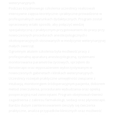
weterynaryjnych.
Podczas trzydniowego szkolenia uczestnicy realizowali
intensywne zajęcia teoretyczne i praktyczne prowadzone w
profesjonalnych warunkach dydaktycznych. Program został
opracowany w taki sposób, aby połączyć wiedzę
specjalistyczną z praktycznym przygotowaniem do pracy przy
nowoczesnych procedurach anestezjologicznych i
okołooperacyjnych stosowanych w medycynie weterynaryjnej
małych zwierząt.
Ogromnym atutem szkolenia była możliwość pracy z
profesjonalną aparaturą anestezjologiczną, systemami
monitorowania parametrów życiowych, sprzętem do
tlenoterapii oraz wyposażeniem wykorzystywanym w
nowoczesnych gabinetach i klinikach weterynaryjnych.
Uczestnicy rozwijali praktyczne umiejętności związane z
intubacją, monitoringiem śródoperacyjnym pacjenta, doborem
metod znieczulenia, procedurami wybudzania oraz opieką
pooperacyjną nad zwierzętami. Program obejmował również
zagadnienia z zakresu farmakologii, sedacji oraz płynoterapii.
Bardzo dużym zainteresowaniem cieszyły się ćwiczenia
praktyczne, analiza przypadków klinicznych oraz możliwość